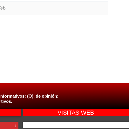
b
informativos; (O), de opinión;
rtivos.
VISITAS WEB