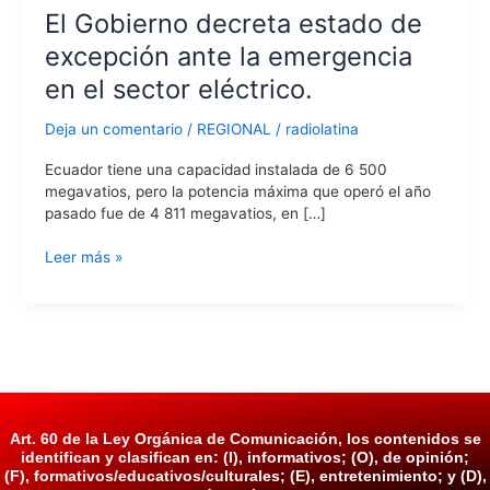
El Gobierno decreta estado de
decreta
estado
excepción ante la emergencia
de
en el sector eléctrico.
excepción
ante
la
Deja un comentario
/
REGIONAL
/
radiolatina
emergencia
Ecuador tiene una capacidad instalada de 6 500
en
megavatios, pero la potencia máxima que operó el año
el
pasado fue de 4 811 megavatios, en […]
sector
eléctrico.
Leer más »
Art. 60 de la Ley Orgánica de Comunicación, los contenidos se
identifican y clasifican en: (I), informativos; (O), de opinión;
(F), formativos/educativos/culturales; (E), entretenimiento; y (D),