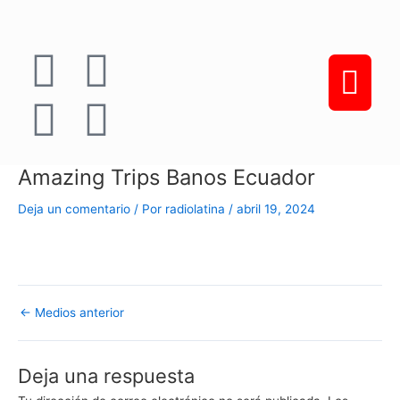
Ir
F
Y
I
E
al
contenido
a
o
n
n
c
u
s
v
e
t
t
e
Amazing Trips Banos Ecuador
b
u
a
l
Deja un comentario
/ Por
radiolatina
/
abril 19, 2024
o
b
g
o
o
e
r
p
←
Medios anterior
k
a
e
Deja una respuesta
m